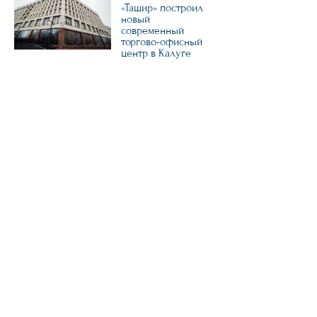
«Ташир» построил
новый
современный
торгово-офисный
центр в Калуге
29.10.2020
ГК «Ташир» в
списке крупнейших
застройщиков
России
20.10.2020
«Ташир» вошел в
рейтинг
крупнейших
компаний России по
версии
«Коммерсантъ»
22.09.2020
На территории ТЭЦ
Трехгорной
мануфактуры
появится
выставочное