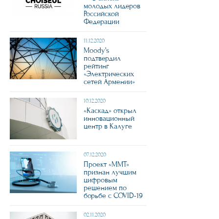
молодых лидеров
Российской
Федерации
11.12.2020
Moody’s
подтвердил
рейтинг
«Электрических
сетей Армении»
10.12.2020
«Каскад» открыл
инновационный
центр в Калуге
07.12.2020
Проект «ММТ»
признан лучшим
цифровым
решением по
борьбе с COVID-19
02.11.2020